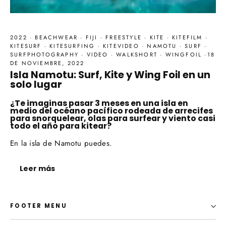
2022
·
BEACHWEAR
·
FIJI
·
FREESTYLE
·
KITE
·
KITEFILM
·
KITESURF
·
KITESURFING
·
KITEVIDEO
·
NAMOTU
·
SURF
·
SURFPHOTOGRAPHY
·
VIDEO
·
WALKSHORT
·
WINGFOIL
·
18
DE NOVIEMBRE, 2022
Isla Namotu: Surf, Kite y Wing Foil en un
solo lugar
¿
Te imaginas pasar 3 meses en una isla en
medio del océano pacífico rodeada de arrecifes
para snorquelear, olas para surfear y viento casi
todo el año para kitear?
En la isla de Namotu puedes.
Leer más
FOOTER MENU