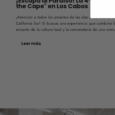
¡Escapa al Paraíso! La 4ª Edició
the Cape" en Los Cabos
¡Atención a todos los amantes de las olas y los tesoros 
California Sur! Si buscas una experiencia que combine l
encanto de la cultura local y la camaradería de una com
Leer más