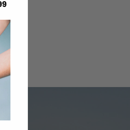
99
(esc)"