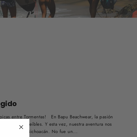
egido
Épicas entre Tormentas! En Bapu Beachwear, la pasión
eguir olas increíbles. Y esta vez, nuestra aventura nos
rio: La Ticla, Michoacán. No fue un...
"Cerrar