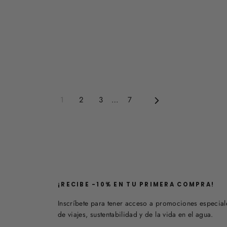
1
2
3
…
7
Siguiente
¡​RECIBE -10% EN TU PRIMERA COMPRA!
Inscríbete para tener acceso a promociones especiale
de viajes, sustentabilidad y de la vida en el agua.