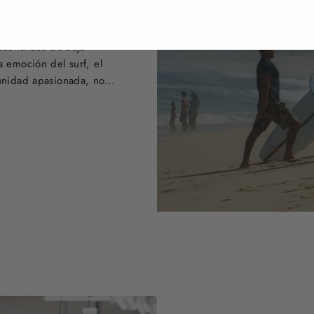
n de "Escape to
escondidos de Baja
a emoción del surf, el
unidad apasionada, no...