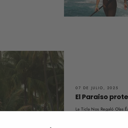
07 DE JULIO, 2025
El Paraiso prot
La Ticla Nos Regaló Olas 
por el mar nos lleva a pers
llevó a un destino legenda