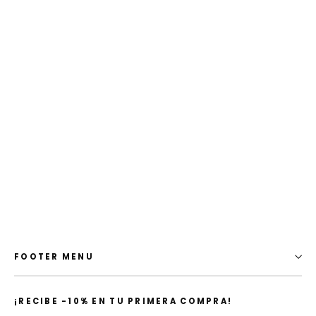
Wild and Free Crema
$ 499.00 MXN
FOOTER MENU
¡​RECIBE -10% EN TU PRIMERA COMPRA!