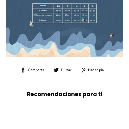
Compartir
Tuitear
Pinear
Compartir
Tuitear
Hacer pin
en
en
en
Facebook
Twitter
Pinterest
Recomendaciones para ti