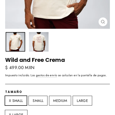
Cerra
(esc)
Wild and Free Crema
Precio
$ 499.00 MXN
habitual
Impuesto incluido. Los
gastos de envío
se calculan en la pantalla de pagos.
TAMAÑO
X SMALL
SMALL
MEDIUM
LARGE
X LARGE