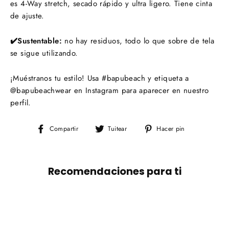
es 4-Way stretch, secado rápido y ultra ligero. Tiene cinta
de ajuste.
✔️Sustentable:
no hay residuos, todo lo que sobre de tela
se sigue utilizando.
¡Muéstranos tu estilo! Usa #bapubeach y etiqueta a
@bapubeachwear en Instagram para aparecer en nuestro
perfil.
Compartir
Tuitear
Pinear
Compartir
Tuitear
Hacer pin
en
en
en
Facebook
Twitter
Pinterest
Recomendaciones para ti