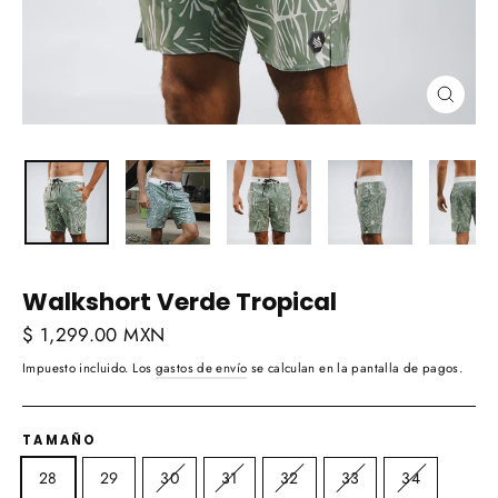
Cerra
(esc)
Walkshort Verde Tropical
Precio
$ 1,299.00 MXN
habitual
Impuesto incluido. Los
gastos de envío
se calculan en la pantalla de pagos.
TAMAÑO
28
29
30
31
32
33
34