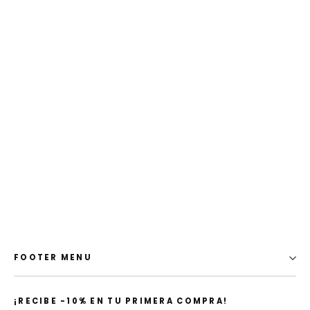
Walkshort Verde Tropical
$ 1,299.00 MXN
FOOTER MENU
¡​RECIBE -10% EN TU PRIMERA COMPRA!