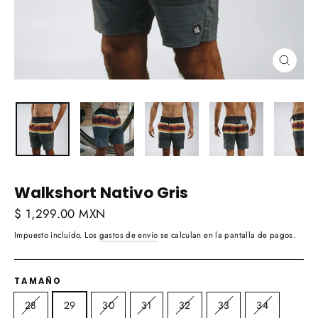
Cerra
(esc)
Walkshort Nativo Gris
Precio
$ 1,299.00 MXN
habitual
Impuesto incluido. Los
gastos de envío
se calculan en la pantalla de pagos.
TAMAÑO
28
29
30
31
32
33
34