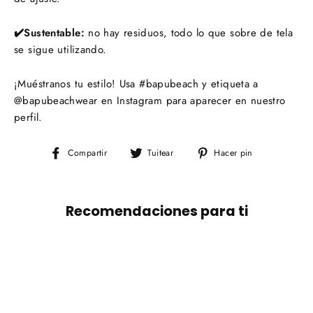
✔️Sustentable:
no hay residuos, todo lo que sobre de tela
se sigue utilizando.
¡Muéstranos tu estilo! Usa #bapubeach y etiqueta a
@bapubeachwear en Instagram para aparecer en nuestro
perfil.
Compartir
Tuitear
Pinear
Compartir
Tuitear
Hacer pin
en
en
en
Facebook
Twitter
Pinterest
Recomendaciones para ti