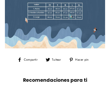
Compartir
Tuitear
Pinear
Compartir
Tuitear
Hacer pin
en
en
en
Facebook
Twitter
Pinterest
Recomendaciones para ti