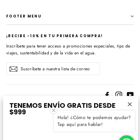
FOOTER MENU
¡​RECIBE -10% EN TU PRIMERA COMPRA!
Inscríbete para tener acceso a promociones especiales, tips de
viajes, sustentabilidad y de la vida en el agua.
Suscríbete
Suscribir
a
nuestra
lista
de
Facebook
Instagr
Yo
correo
TENEMOS ENVÍO GRATIS DESDE
Idioma
$999
"Cer
Español
Hola! ¿Cómo te podemos ayudar?
(esc
Tap aquí para hablar!