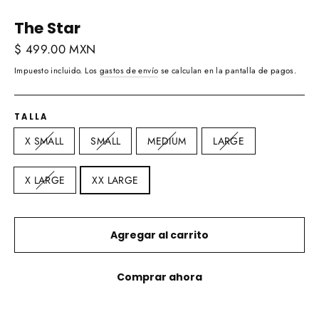
The Star
Precio
$ 499.00 MXN
habitual
Impuesto incluido. Los
gastos de envío
se calculan en la pantalla de pagos.
TALLA
X SMALL
SMALL
MEDIUM
LARGE
X LARGE
XX LARGE
Agregar al carrito
Comprar ahora