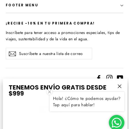
FOOTER MENU
¡​RECIBE -10% EN TU PRIMERA COMPRA!
Inscríbete para tener acceso a promociones especiales, tips de
viajes, sustentabilidad y de la vida en el agua.
Suscríbete
Suscribir
a
nuestra
lista
de
Facebook
Instagr
Yo
correo
TENEMOS ENVÍO GRATIS DESDE
Idioma
$999
"Cer
Español
Hola! ¿Cómo te podemos ayudar?
(esc
Tap aquí para hablar!
© 2026 Bapu Beachwear
Tecnología de Shopify