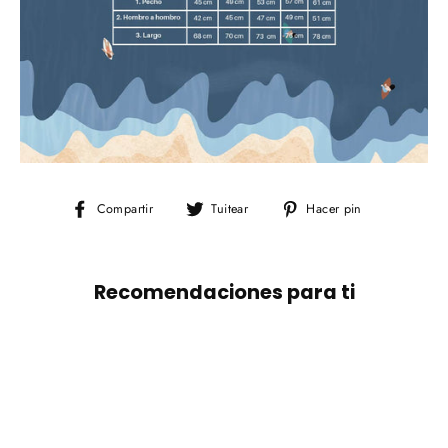
Compartir
Tuitear
Pinear
Compartir
Tuitear
Hacer pin
en
en
en
Facebook
Twitter
Pinterest
Recomendaciones para ti