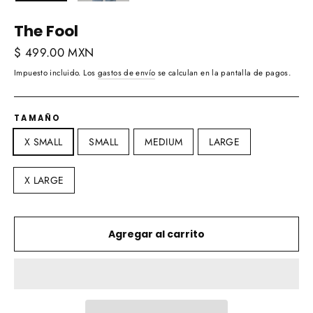
The Fool
Precio
$ 499.00 MXN
habitual
Impuesto incluido. Los
gastos de envío
se calculan en la pantalla de pagos.
TAMAÑO
X SMALL
SMALL
MEDIUM
LARGE
X LARGE
Agregar al carrito