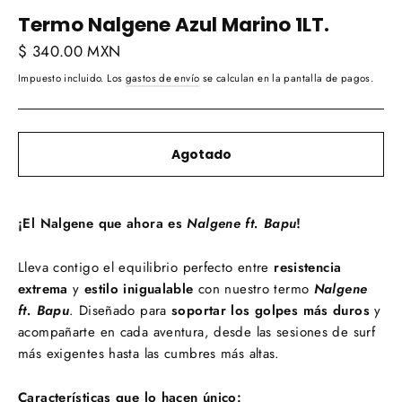
Termo Nalgene Azul Marino 1LT.
Precio
$ 340.00 MXN
habitual
Impuesto incluido. Los
gastos de envío
se calculan en la pantalla de pagos.
Agotado
¡El Nalgene que ahora es
Nalgene ft. Bapu
!
Lleva contigo el equilibrio perfecto entre
resistencia
extrema
y
estilo inigualable
con nuestro termo
Nalgene
ft. Bapu
. Diseñado para
soportar los golpes más duros
y
acompañarte en cada aventura, desde las sesiones de surf
más exigentes hasta las cumbres más altas.
Características que lo hacen único: