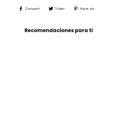
Compartir
Tuitear
Pinear
Compartir
Tuitear
Hacer pin
en
en
en
Facebook
Twitter
Pinterest
Recomendaciones para ti
AGOTADO