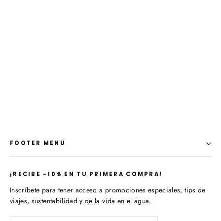
Termo Nalgene Azul Marino 1LT.
$ 340.00 MXN
FOOTER MENU
¡​RECIBE -10% EN TU PRIMERA COMPRA!
Inscríbete para tener acceso a promociones especiales, tips de
viajes, sustentabilidad y de la vida en el agua.
Suscríbete