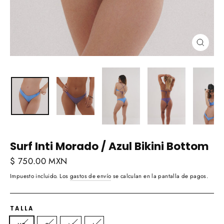
Cerra
(esc)
Surf Inti Morado / Azul Bikini Bottom
Precio
$ 750.00 MXN
habitual
Impuesto incluido. Los
gastos de envío
se calculan en la pantalla de pagos.
TALLA