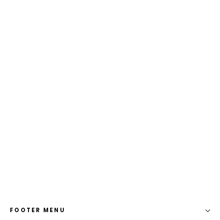
Surf Inti Morado / Azul Bikini Bottom
$ 750.00 MXN
FOOTER MENU