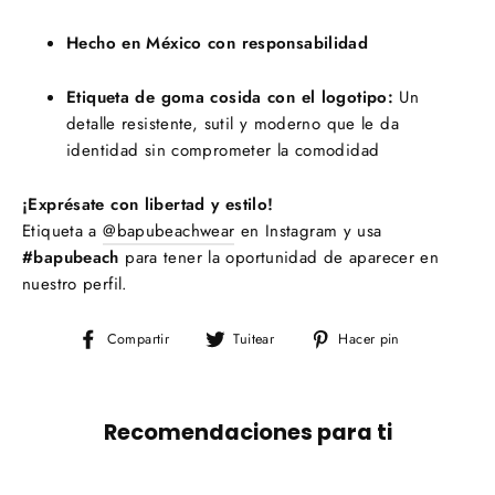
Hecho en México con responsabilidad
Etiqueta de goma cosida con el logotipo:
Un
detalle resistente, sutil y moderno que le da
identidad sin comprometer la comodidad
¡Exprésate con libertad y estilo!
Etiqueta a
@bapubeachwear
en Instagram y usa
#bapubeach
para tener la oportunidad de aparecer en
nuestro perfil.
Compartir
Tuitear
Pinear
Compartir
Tuitear
Hacer pin
en
en
en
Facebook
Twitter
Pinterest
Recomendaciones para ti
AGOTADO