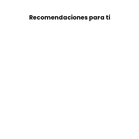
Recomendaciones para ti
Kids Boardshort camo
$ 900.00 MXN