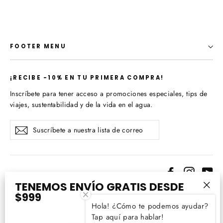
FOOTER MENU
¡​RECIBE -10% EN TU PRIMERA COMPRA!
Inscríbete para tener acceso a promociones especiales, tips de
viajes, sustentabilidad y de la vida en el agua.
Suscríbete
Suscribir
a
nuestra
lista
de
Facebook
Instagr
Yo
correo
TENEMOS ENVÍO GRATIS DESDE
$999
Idioma
"Cer
Español
Hola! ¿Cómo te podemos ayudar?
(esc
Tap aquí para hablar!