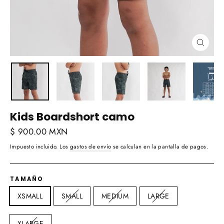
Cerra
(esc)
Kids Boardshort camo
Precio
$ 900.00 MXN
habitual
Impuesto incluido. Los
gastos de envío
se calculan en la pantalla de pagos.
TAMAÑO
XSMALL
SMALL
MEDIUM
LARGE
XLARGE