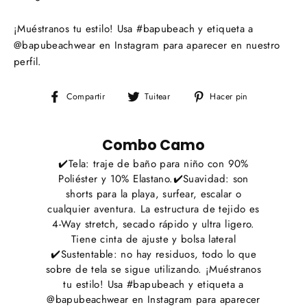
¡Muéstranos tu estilo! Usa #bapubeach y etiqueta a
@bapubeachwear en Instagram para aparecer en nuestro
perfil.
Compartir
Tuitear
Pinear
Compartir
Tuitear
Hacer pin
en
en
en
Facebook
Twitter
Pinterest
Combo Camo
✔️Tela: traje de baño para niño con 90%
Poliéster y 10% Elastano.✔️Suavidad: son
shorts para la playa, surfear, escalar o
cualquier aventura. La estructura de tejido es
4-Way stretch, secado rápido y ultra ligero.
Tiene cinta de ajuste y bolsa lateral
✔️Sustentable: no hay residuos, todo lo que
sobre de tela se sigue utilizando. ¡Muéstranos
tu estilo! Usa #bapubeach y etiqueta a
@bapubeachwear en Instagram para aparecer