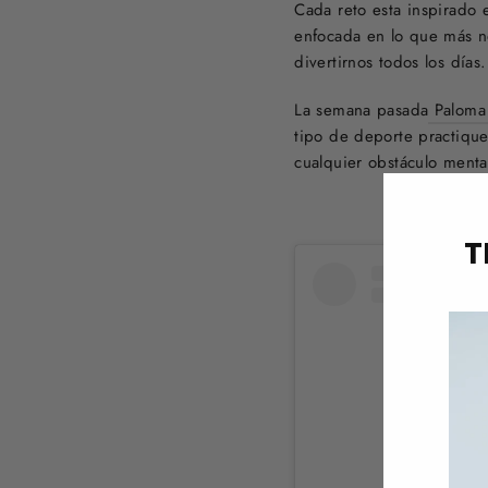
Cada reto esta inspirado 
enfocada en lo que más no
divertirnos todos los días
La semana pasada
Paloma
tipo de deporte practique
cualquier obstáculo mental
T