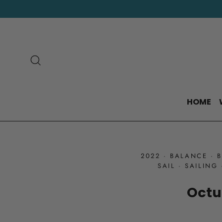
Skip
to
content
Search
HOME
2022
·
BALANCE
·
SAIL
·
SAILING
Octu