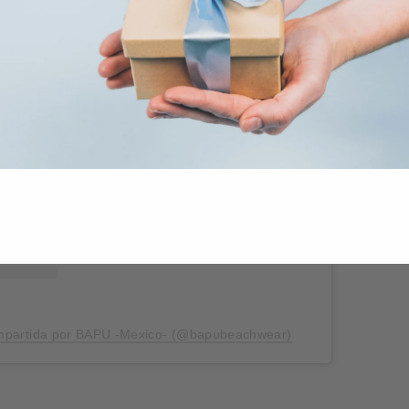
 esta publicación en Instagram
ompartida por BAPU -Mexico- (@bapubeachwear)