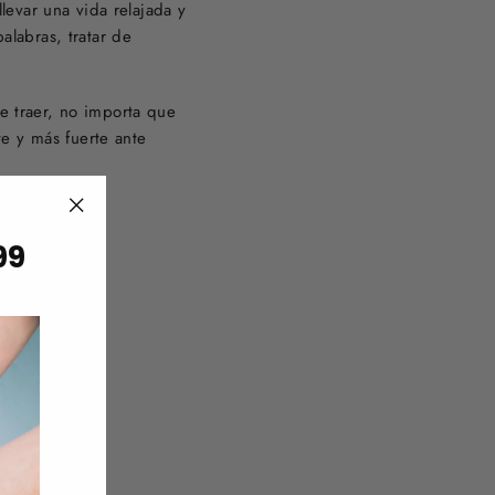
llevar una vida relajada y
labras, tratar de
e traer, no importa que
te y más fuerte ante
"Close
99
(esc)"