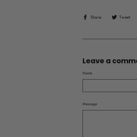
Share
Share
Tweet
on
Facebook
T
Leave a comm
Name
Message