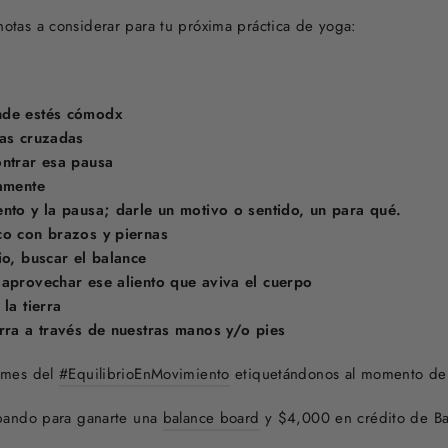
otas a considerar para tu próxima práctica de yoga:
nde estés cómodx
nas cruzadas
ontrar esa pausa
tamente
ento y la pausa; darle un motivo o sentido, un para qué.
co con brazos y piernas
io, buscar el balance
 aprovechar ese aliento que aviva el cuerpo
la tierra
erra a través de nuestras manos y/o pies
l mes del
#EquilibrioEnMovimiento
etiquetándonos al momento de 
ipando para ganarte una
balance board
y $4,000 en crédito de B