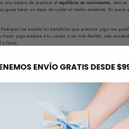
en una manera de practicar el
equilibrio en movimiento
, esto es 
s gusta hacer sin dejar de cuidar el medio ambiente. En pocas pa
.
 Pedrayes
nos enseño los beneficios que practicar yoga nos pued
s hacer yoga prepara a tu cuerpo a ser más flexible, más resisten
 o físico.
ENEMOS ENVÍO GRATIS DESDE $9