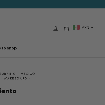
Log in
Cart
MXN
 to shop
ESURFING
·
MÉXICO
·
·
WAKEBOARD
·
iento