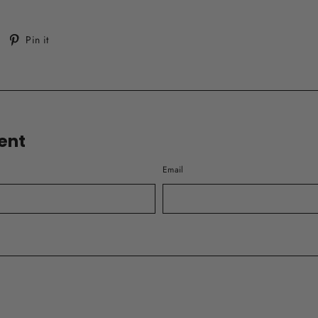
Tweet
Pin
Pin it
on
on
witter
Pinterest
ent
Email