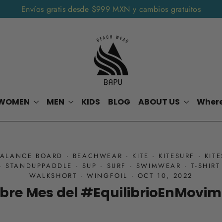
Envíos gratis desde $999 MXN y cambios gratuitos
WOMEN
MEN
KIDS
BLOG
ABOUT US
Where
BALANCE BOARD
·
BEACHWEAR
·
KITE
·
KITESURF
·
KIT
·
STANDUPPADDLE
·
SUP
·
SURF
·
SWIMWEAR
·
T-SHIRT
WALKSHORT
·
WINGFOIL
·
OCT 10, 2022
bre Mes del #EquilibrioEnMovim